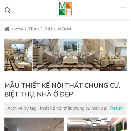
Home
/
TRANG CHỦ
/
ALBUM
MẪU THIẾT KẾ NỘI THẤT CHUNG CƯ,
BIỆT THỰ, NHÀ Ở ĐẸP
Archive by tag :
thiết kế nội thất chung cư hiện đại
Return