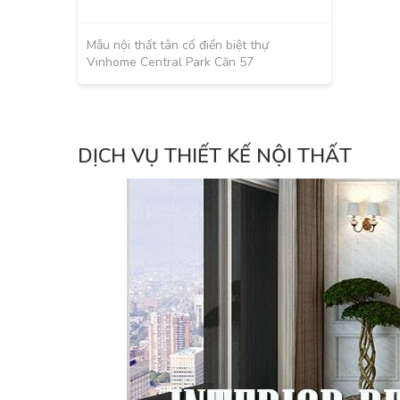
Mẫu nội thất tân cổ điển biệt thự
Vinhome Central Park Căn 57
DỊCH VỤ THIẾT KẾ NỘI THẤT