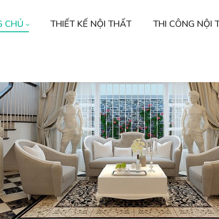
G CHỦ
THIẾT KẾ NỘI THẤT
THI CÔNG NỘI 