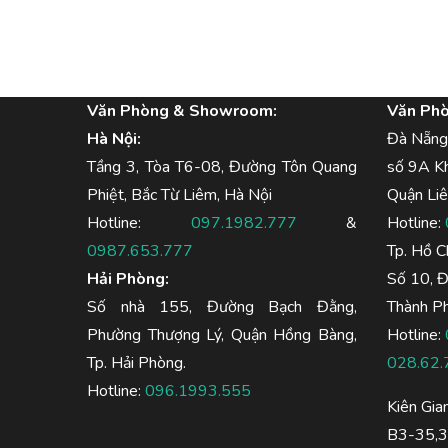
Văn Phòng & Showroom:
Văn Ph
Hà Nội:
Đà Nẵng
Tầng 3, Tòa T6-08, Đường Tôn Quang
số 9A K
Phiệt, Bắc Từ Liêm, Hà Nội
Quận Liê
Hotline:
097.1982.777
&
Hotline:
0987.653.777
Tp. Hồ C
Hải Phòng:
Số 10, 
Số nhà 155, Đường Bạch Đằng,
Thành Ph
Phường Thượng Lý, Quận Hồng Bàng,
Hotline:
Tp. Hải Phòng.
028.62.
Hotline:
096.1993.555
Kiên Gia
B3-35,36