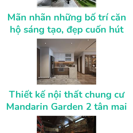
Mãn nhãn những bố trí căn
hộ sáng tạo, đẹp cuốn hút
Thiết kế nội thất chung cư
Mandarin Garden 2 tân mai