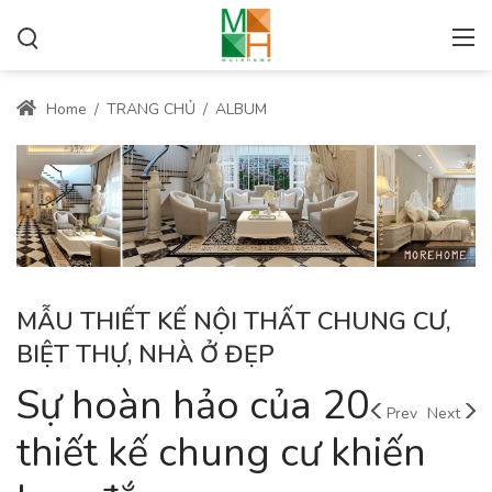
Home
/
TRANG CHỦ
/
ALBUM
MẪU THIẾT KẾ NỘI THẤT CHUNG CƯ,
BIỆT THỰ, NHÀ Ở ĐẸP
Sự hoàn hảo của 20
Prev
Next
thiết kế chung cư khiến