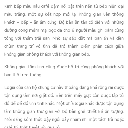
Kính bếp màu nâu café đậm nổi bật trên nền tủ bếp hiện đại
màu trắng, một sự kết hợp mới lạ. Không gian liên thông
khách – bếp – ăn ấm cúng. Bộ bàn ăn tân cổ điển với những
đường cong mềm mại bọc da cho 6 người màu ghi xám cùng
tông với thảm trải sàn. Nhờ sự sắp đặt mà bàn ăn và đèn
chùm trang trí vô tình đã trở thành điểm phân cách giữa
không gian phòng khách với không gian bếp.
Không gian tâm linh cũng được bố trí cùng phòng khách với
bàn thờ treo tường.
Logia của căn hộ chung cư này thoáng đãng khá rộng rãi được
tận dụng làm nơi giặt đồ. Bên trên máy giặt còn được lắp tủ
đồ để để đồ linh tinh khác. Một phía logia khác được tận dụng
làm không gian thư giãn với bộ bàn ghế thiết kế ấn tượng.
Mỗi sáng sớm thức dậy ngồi đây nhâm nhi một tách trà hoặc
café thì thật tuyệt vời quá rồi.