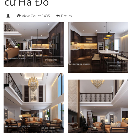
cư Hà Đô
View Count 3435
Return