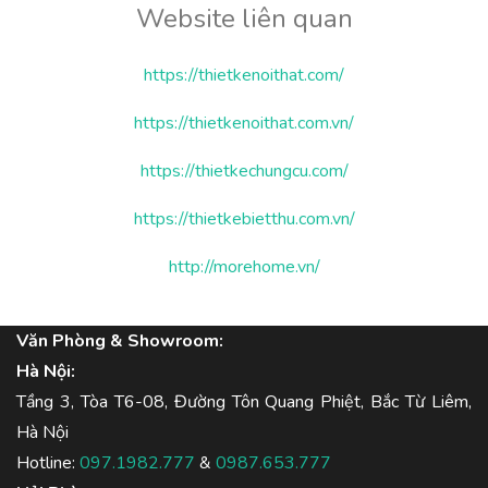
Website liên quan
https://thietkenoithat.com/
https://thietkenoithat.com.vn/
https://thietkechungcu.com/
https://thietkebietthu.com.vn/
http://morehome.vn/
Văn Phòng & Showroom:
Hà Nội:
Tầng 3, Tòa T6-08, Đường Tôn Quang Phiệt, Bắc Từ Liêm,
Hà Nội
Hotline:
097.1982.777
&
0987.653.777