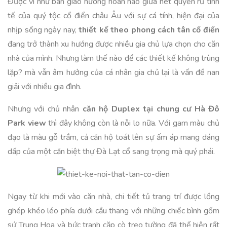
Được ví như bản giao hưởng hoàn hảo giữa nét quyến rũ tinh
tế của quý tộc cổ điển châu Âu với sự cá tính, hiện đại của
nhịp sống ngày nay,
thiết kế theo phong cách tân cổ điển
đang trở thành xu hướng được nhiều gia chủ lựa chọn cho căn
nhà của mình. Nhưng làm thế nào để các thiết kế không trùng
lặp? mà vẫn âm hưởng của cá nhân gia chủ lại là vấn đề nan
giải với nhiều gia đình.
Nhưng với chủ nhân
căn hộ Duplex tại chung cư Hà Đô
Park view
thì đây không còn là nỗi lo nữa. Với gam màu chủ
đạo là màu gỗ trầm, cả căn hộ toát lên sự ấm áp mang dáng
dấp của một căn biệt thự Đà Lạt cổ sang trọng mà quý phái.
Ngay từ khi mới vào căn nhà, chi tiết tủ trang trí được lồng
ghép khéo léo phía dưới cầu thang với những chiếc bình gốm
sứ Trung Hoa và bức tranh cặp cò treo tường đã thể hiện rất