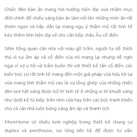
Chiếc đèn bàn ăn mang hơi hướng hiện đại vừa nhằm mục
đích chính để chiếu sáng bàn ăn làm nổi lên những món ăn rất
thơm ngon và hấp dẫn lại mang ngụ ý thẩm mỹ rất tinh tế
kéo thêm tính hiện đại về cho căn bếp châu Âu cổ điển.
Nhìn tổng quan căn nhà với màu gỗ trầm, người ta dễ thích
thú vì sự ấm áp và cổ điển của nó mang lại nhưng dễ nghi
ngại vì sợ u tối và trầm buồn thì với thiết kế tân cổ điển, các
kiến trúc sư rất tinh tế mang đến một giải pháp vừa hữu ích lại
vừa mang tính thẩm mỹ cao là sự lồng ghép của những chiếc
đèn led hắt sáng được bố trí tinh tế ở những vị trí khuất sáng
như dưới kệ tủ bếp, trên rèm cửa hay trên các bức tranh khiến
cho cả căn nhà luôn bừng sáng ấm áp và thanh lịch.
MoreHome có nhiều kinh nghiệp trong thiết kế chung cư
duplex và penthouse, vui lòng liên hệ để được tư vấn: