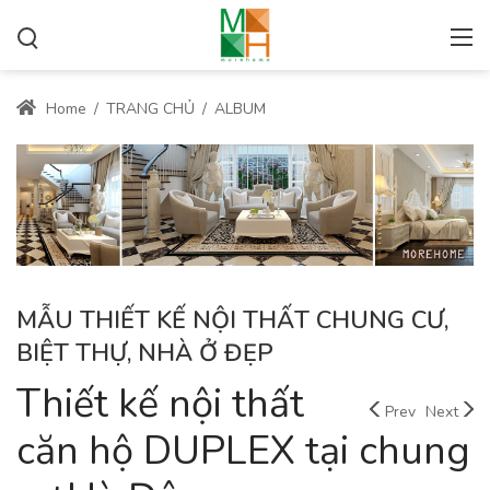
Home
/
TRANG CHỦ
/
ALBUM
MẪU THIẾT KẾ NỘI THẤT CHUNG CƯ,
BIỆT THỰ, NHÀ Ở ĐẸP
Thiết kế nội thất
Prev
Next
căn hộ DUPLEX tại chung