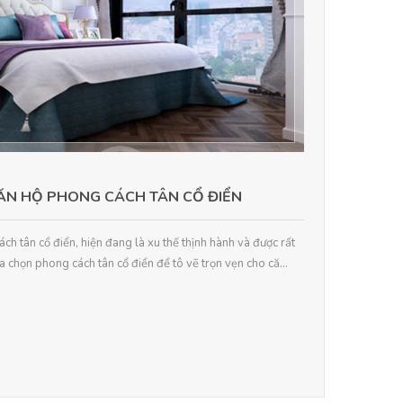
CĂN HỘ PHONG CÁCH TÂN CỔ ĐIỂN
ch tân cổ điển, hiện đang là xu thế thịnh hành và được rất
a chọn phong cách tân cổ điển để tô vẽ trọn vẹn cho că...