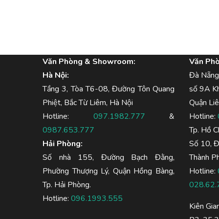
Văn Phòng & Showroom:
Văn Ph
Hà Nội:
Đà Nẵng
Tầng 3, Tòa T6-08, Đường Tôn Quang
số 9A K
Phiệt, Bắc Từ Liêm, Hà Nội
Quận Liê
Hotline:
097.1982.777
&
Hotline:
0987.653.777
Tp. Hồ C
Hải Phòng:
Số 10, 
Số nhà 155, Đường Bạch Đằng,
Thành Ph
Phường Thượng Lý, Quận Hồng Bàng,
Hotline:
Tp. Hải Phòng.
028.62.
Hotline:
096.1993.555
Kiên Gia