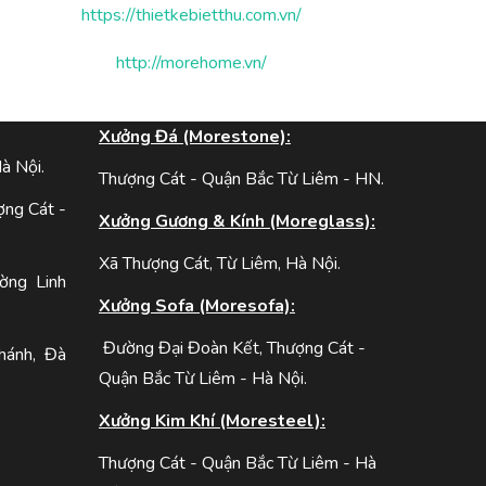
https://thietkebietthu.com.vn/
http://morehome.vn/
:
Xưởng Đá (Morestone):
à Nội.
Thượng Cát - Quận Bắc Từ Liêm - HN.
ợng Cát -
Xưởng Gương & Kính (Moreglass):
Xã Thượng Cát, Từ Liêm, Hà Nội.
ờng Linh
Xưởng Sofa (Moresofa):
Đường Đại Đoàn Kết, Thượng Cát -
hánh, Đà
Quận Bắc Từ Liêm - Hà Nội.
Xưởng Kim Khí (Moresteel):
Thượng Cát - Quận Bắc Từ Liêm - Hà