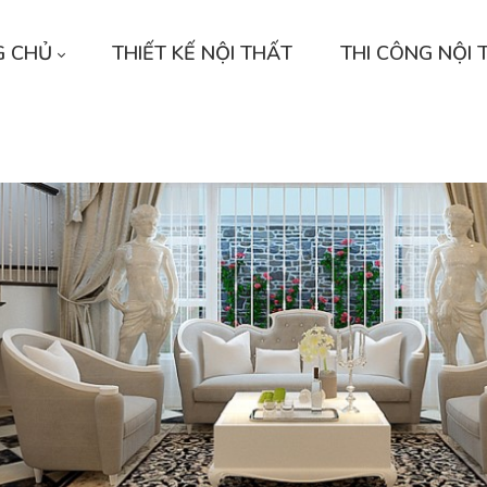
G CHỦ
THIẾT KẾ NỘI THẤT
THI CÔNG NỘI 