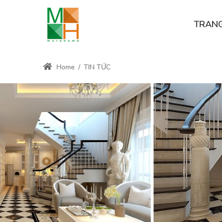
TRAN
Home
/
TIN TỨC