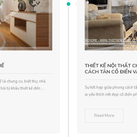
UẾ
THIẾT KẾ NỘI THẤT 
CÁCH TÂN CỔ ĐIỂN V
 là chung cư, biệt thự, nhà
Sự kết hợp giữa phong cách tâ
i từ khâu thiết kế đến ...
ai yêu thích nét đẹp cổ điển ph
Read More