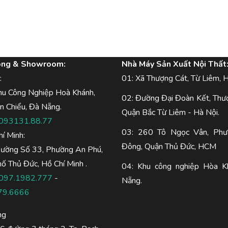
òng & Showroom:
Nhà Máy Sản Xuất Nội Thất
:
01: Xã Thượng Cát, Từ Liêm, H
hu Công Nghiệp Hoà Khánh,
02: Đường Đại Đoàn Kết, Thư
n Chiểu, Đà Nẵng.
Quận Bắc Từ Liêm - Hà Nội.
093131.88.77
03: 260 Tô Ngọc Vân, Phư
hí Minh:
Đông, Quận Thủ Đức, HCM
Đường Số 33, Phường An Phú,
ố Thủ Đức, Hồ Chí Minh .
04: Khu công nghiệp Hòa K
097.1982.777
-
Nẵng.
79.6666
ng