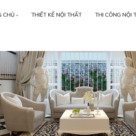
G CHỦ
THIẾT KẾ NỘI THẤT
THI CÔNG NỘI 