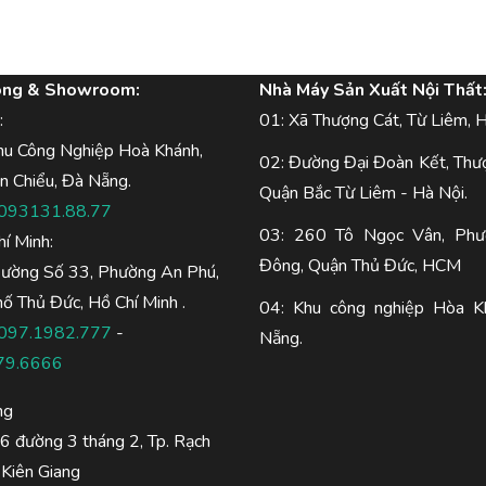
òng & Showroom:
Nhà Máy Sản Xuất Nội Thất
:
01: Xã Thượng Cát, Từ Liêm, H
hu Công Nghiệp Hoà Khánh,
02: Đường Đại Đoàn Kết, Thư
n Chiểu, Đà Nẵng.
Quận Bắc Từ Liêm - Hà Nội.
093131.88.77
03: 260 Tô Ngọc Vân, Phư
hí Minh:
Đông, Quận Thủ Đức, HCM
Đường Số 33, Phường An Phú,
ố Thủ Đức, Hồ Chí Minh .
04: Khu công nghiệp Hòa K
097.1982.777
-
Nẵng.
79.6666
ng
 đường 3 tháng 2, Tp. Rạch
 Kiên Giang