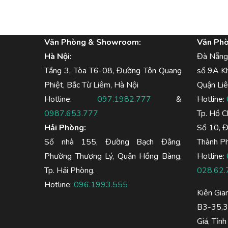
Văn Phòng & Showroom:
Văn Ph
Hà Nội:
Đà Nẵng
Tầng 3, Tòa T6-08, Đường Tôn Quang
số 9A K
Phiệt, Bắc Từ Liêm, Hà Nội
Quận Liê
Hotline:
097.1982.777
&
Hotline:
0987.653.777
Tp. Hồ C
Hải Phòng:
Số 10, 
Số nhà 155, Đường Bạch Đằng,
Thành Ph
Phường Thượng Lý, Quận Hồng Bàng,
Hotline:
Tp. Hải Phòng.
028.62.
Hotline:
096.1993.555
Kiên Gia
B3-35,36
Giá, Tỉnh