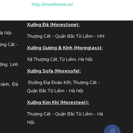
http://morehome.vn/
:
Xưởng Đá (Morestone):
à Nội.
Thượng Cát - Quận Bắc Từ Liêm - HN.
ợng Cát -
Xưởng Gương & Kính (Moreglass):
Xã Thượng Cát, Từ Liêm, Hà Nội.
ờng Linh
Xưởng Sofa (Moresofa):
Đường Đại Đoàn Kết, Thượng Cát -
hánh, Đà
Quận Bắc Từ Liêm - Hà Nội.
Xưởng Kim Khí (Moresteel):
Thượng Cát - Quận Bắc Từ Liêm - Hà
Nội.