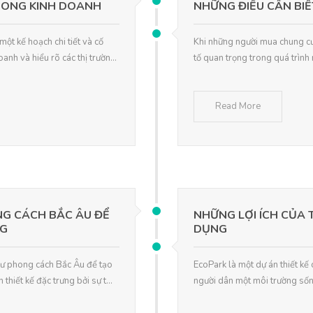
RONG KINH DOANH
NHỮNG ĐIỀU CẦN BIẾ
ột kế hoạch chi tiết và cố
Khi những người mua chung cư 
nh và hiểu rõ các thị trườn...
tố quan trọng trong quá trình 
Read More
NG CÁCH BẮC ÂU ĐỂ
NHỮNG LỢI ÍCH CỦA 
NG
DỤNG
 cư phong cách Bắc Âu để tạo
EcoPark là một dự án thiết kế 
hiết kế đặc trưng bởi sự t...
người dân một môi trường sống